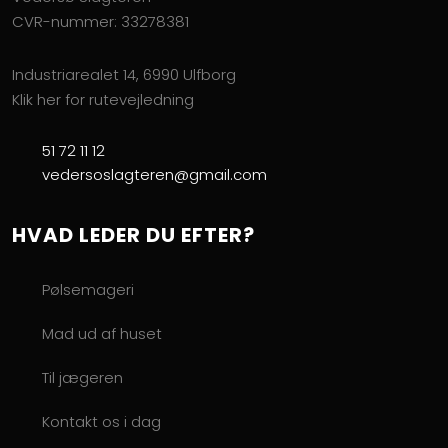
CVR-nummer: 33278381
Industriarealet 14, 6990 Ulfborg
Klik her for rutevejledning
51 72 11 12
vedersoslagteren@gmail.com
HVAD LEDER DU EFTER?
Pølsemageri
Mad ud af huset
Til jægeren
Kontakt os i dag