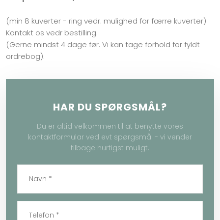
(min 8 kuverter - ring vedr. mulighed for færre kuverter)
Kontakt os vedr bestilling.
(Gerne mindst 4 dage før. Vi kan tage forhold for fyldt
ordrebog).​
HAR DU SPØRGSMÅL?
Du er altid velkommen til at benytte vores
kontaktformular ved evt spørgsmål - vi vender
tilbage hurtigst muligt.