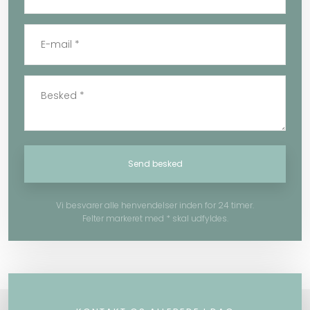
Vi besvarer alle henvendelser inden for 24 timer.
Felter markeret med * skal udfyldes.​